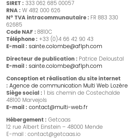
SIRET :
333 062 685 00057
RNA :
W 482 000 626
N° TVA intracommunautaire :
FR 883 330
62685
Code NAF :
8810C
Téléphone :
+33 (0)4 66 42 90 43
E-mail :
sainte.colombe@aflph.com
Directeur de publication :
Patrice Deloustal
E-mail :
sainte.colombe@aflph.com
Conception et réalisation du site internet
:
Agence de communication Multi Web Lozère
Siège social :
1 bis chemin de Costechalde
48100 Marvejols
E-mail :
contact@multi-web.fr
Hébergement :
Getcaas
12 rue Albert Einstein – 48000 Mende
E-mail : contact@getcaas.io